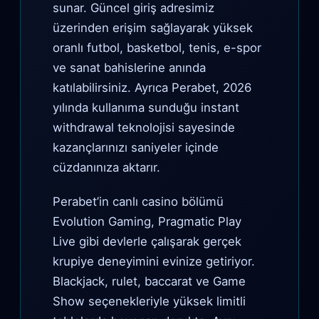
sunar. Güncel giriş adresimiz
üzerinden erişim sağlayarak yüksek
oranlı futbol, basketbol, tenis, e-spor
ve sanat bahislerine anında
katılabilirsiniz. Ayrıca Perabet, 2026
yılında kullanıma sunduğu instant
withdrawal teknolojisi sayesinde
kazançlarınızı saniyeler içinde
cüzdanınıza aktarır.
Perabet’in canlı casino bölümü
Evolution Gaming, Pragmatic Play
Live gibi devlerle çalışarak gerçek
krupiye deneyimini evinize getiriyor.
Blackjack, rulet, baccarat ve Game
Show seçenekleriyle yüksek limitli