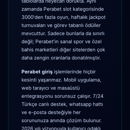
tablolarda heyecan dorukta. Aynı
zamanda Perabet slot kategorisinde
3000'den fazla oyun, haftalık jackpot
turnuvaları ve görev tabanlı ödüller
mevcuttur. Sadece bunlarla da sınırlı
değil; Perabet'in sanal spor ve özel
bahis marketleri diğer sitelerden çok
daha zengin oranlarla donatılmıştır.
Perabet giriş
işlemlerinde hiçbir
kesinti yaşanmaz. Mobil uygulama,
web tarayıcı ve masaüstü
entegrasyonu sorunsuz çalışır. 7/24
Türkçe canlı destek, whatsapp hattı
ve e-posta desteğiyle her
sorununuza anında çözüm bulunur.
2026 yılı vizyonuyla kullanıcı odaklı