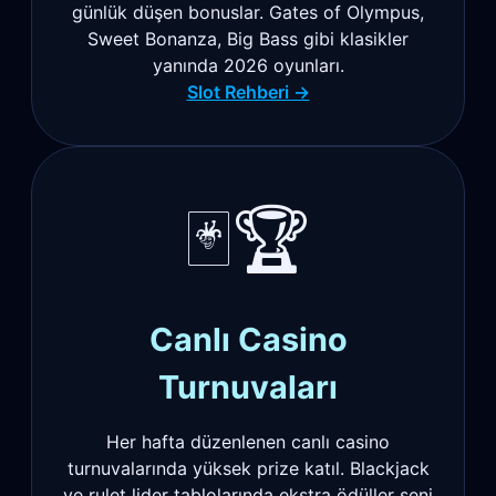
günlük düşen bonuslar. Gates of Olympus,
Sweet Bonanza, Big Bass gibi klasikler
yanında 2026 oyunları.
Slot Rehberi →
🃏🏆
Canlı Casino
Turnuvaları
Her hafta düzenlenen canlı casino
turnuvalarında yüksek prize katıl. Blackjack
ve rulet lider tablolarında ekstra ödüller seni