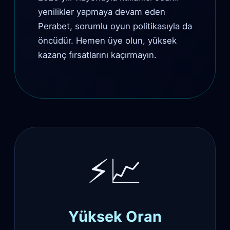
yenilikler yapmaya devam eden
Perabet, sorumlu oyun politikasıyla da
öncüdür. Hemen üye olun, yüksek
kazanç fırsatlarını kaçırmayın.
⚡📈
Yüksek Oran