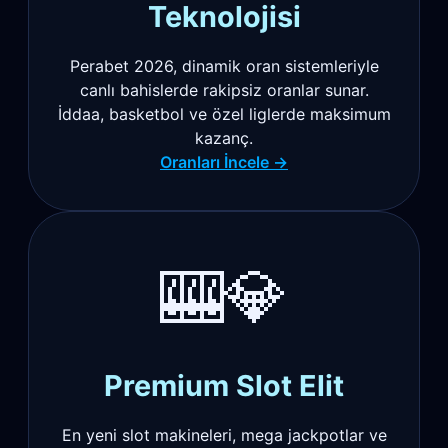
Teknolojisi
Perabet 2026, dinamik oran sistemleriyle
canlı bahislerde rakipsiz oranlar sunar.
İddaa, basketbol ve özel liglerde maksimum
kazanç.
Oranları İncele →
🎰💎
Premium Slot Elit
En yeni slot makineleri, mega jackpotlar ve