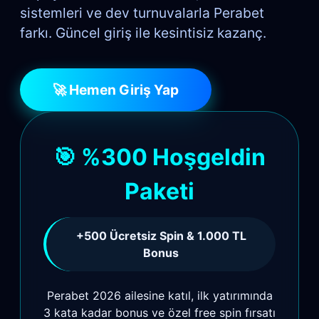
sistemleri ve dev turnuvalarla Perabet
farkı. Güncel giriş ile kesintisiz kazanç.
🚀 Hemen Giriş Yap
🎯 %300 Hoşgeldin
Paketi
+500 Ücretsiz Spin & 1.000 TL
Bonus
Perabet 2026 ailesine katıl, ilk yatırımında
3 kata kadar bonus ve özel free spin fırsatı